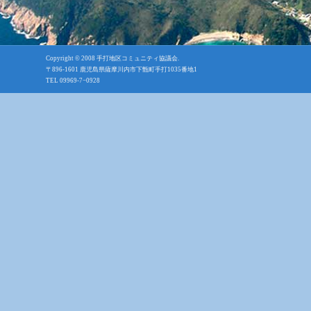
Copyright © 2008
手打地区コミュニティ協議会
.
〒896-1601 鹿児島県薩摩川内市下甑町手打1035番地1
TEL 09969-7−0928