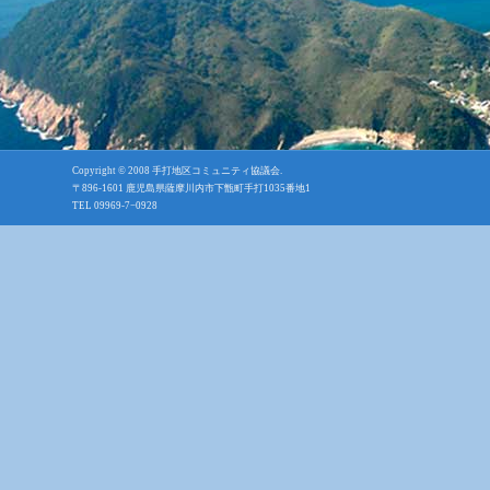
Copyright © 2008
手打地区コミュニティ協議会
.
〒896-1601 鹿児島県薩摩川内市下甑町手打1035番地1
TEL 09969-7−0928