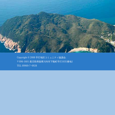
Copyright © 2008
手打地区コミュニティ協議会
.
〒896-1601 鹿児島県薩摩川内市下甑町手打1035番地1
TEL 09969-7−0928