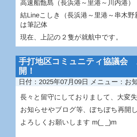
高速船甑島（長浜港～里港～川内港）
結Lineこしき（長浜港～里港～串木野新
は筆記体
現在、上記の２隻が就航中です。
手打地区コミュニティ協議会 
開！
日付：2025年07月09日
メニュー：
お
長々と留守にしておりまして、大変
お知らせやブログ等、ぼちぼち再開
よろしくお願いします m(_ _)m